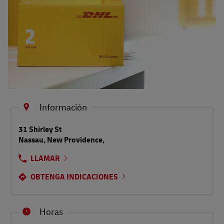
Información
LINK OPENS IN NEW TAB
31 Shirley St
Nassau
,
New Providence
,
LLAMAR
OBTENGA INDICACIONES
Horas
Día de la semana
Horario