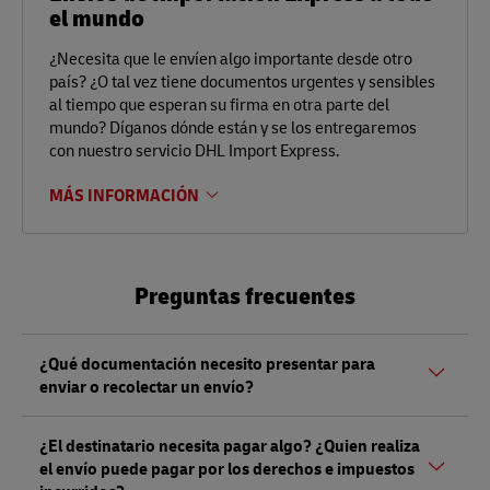
el mundo
¿Necesita que le envíen algo importante desde otro
país? ¿O tal vez tiene documentos urgentes y sensibles
al tiempo que esperan su firma en otra parte del
mundo? Díganos dónde están y se los entregaremos
con nuestro servicio DHL Import Express.
MÁS INFORMACIÓN
Preguntas frecuentes
¿Qué documentación necesito presentar para
enviar o recolectar un envío?
Tanto si envía como si recoge un envío, debe presentar un
¿El destinatario necesita pagar algo? ¿Quien realiza
documento de identidad válido (con fotografía) emitido
el envío puede pagar por los derechos e impuestos
por el gobierno. Además, si realiza un envío de valor (no